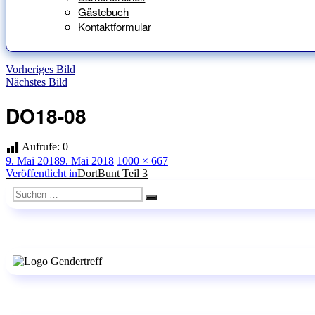
Gästebuch
Kontaktformular
Vorheriges Bild
Nächstes Bild
DO18-08
Aufrufe:
0
Veröffentlicht
Originalgröße
9. Mai 2018
9. Mai 2018
1000 × 667
am
Beitragsnavigation
Veröffentlicht in
DortBunt Teil 3
Suchen
Suchen
nach: