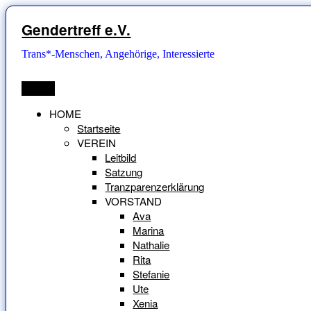
Zum
Inhalt
Gendertreff e.V.
springen
Trans*-Menschen, Angehörige, Interessierte
Menü
HOME
Startseite
VEREIN
Leitbild
Satzung
Tranzparenzerklärung
VORSTAND
Ava
Marina
Nathalie
Rita
Stefanie
Ute
Xenia