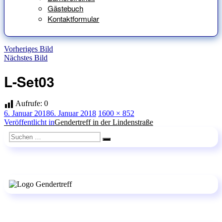
Gästebuch
Kontaktformular
Vorheriges Bild
Nächstes Bild
L-Set03
Aufrufe:
0
Veröffentlicht
Originalgröße
6. Januar 2018
6. Januar 2018
1600 × 852
am
Beitragsnavigation
Veröffentlicht in
Gendertreff in der Lindenstraße
Suchen
Suchen
nach: