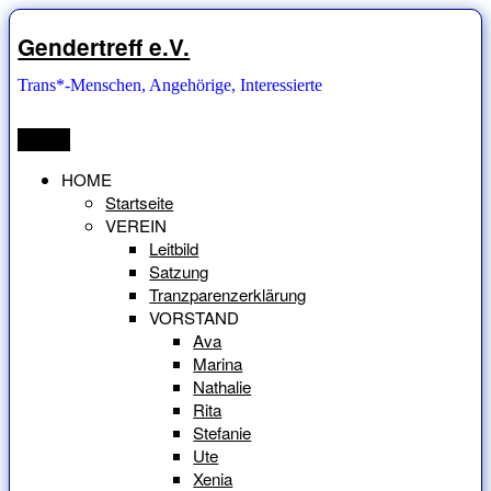
Zum
Inhalt
Gendertreff e.V.
springen
Trans*-Menschen, Angehörige, Interessierte
Menü
HOME
Startseite
VEREIN
Leitbild
Satzung
Tranzparenzerklärung
VORSTAND
Ava
Marina
Nathalie
Rita
Stefanie
Ute
Xenia