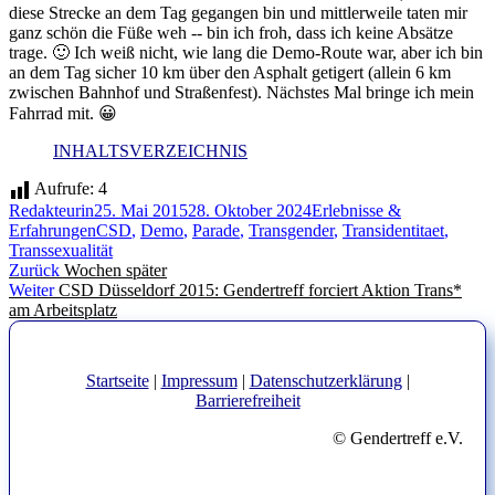
diese Strecke an dem Tag gegangen bin und mittlerweile taten mir
ganz schön die Füße weh -- bin ich froh, dass ich keine Absätze
trage. 🙂 Ich weiß nicht, wie lang die Demo-Route war, aber ich bin
an dem Tag sicher 10 km über den Asphalt getigert (allein 6 km
zwischen Bahnhof und Straßenfest). Nächstes Mal bringe ich mein
Fahrrad mit. 😀
INHALTSVERZEICHNIS
Aufrufe:
4
Autor
Veröffentlicht
Kategorien
Redakteurin
25. Mai 2015
28. Oktober 2024
Erlebnisse &
am
Schlagwörter
Erfahrungen
CSD
,
Demo
,
Parade
,
Transgender
,
Transidentitaet
,
Transsexualität
Beitragsnavigation
Vorheriger
Zurück
Wochen später
Nächster
Beitrag:
Weiter
CSD Düsseldorf 2015: Gendertreff forciert Aktion Trans*
Beitrag:
am Arbeitsplatz
Startseite
|
Impressum
|
Datenschutzerklärung
|
Barrierefreiheit
© Gendertreff e.V.