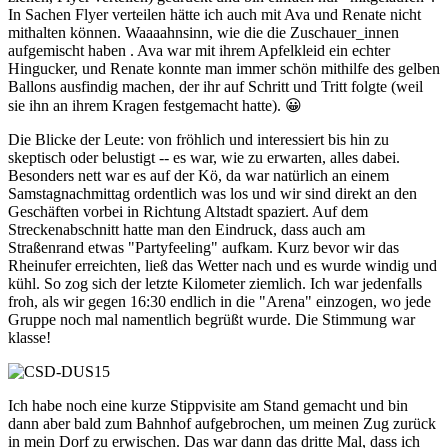
In Sachen Flyer verteilen hätte ich auch mit Ava und Renate nicht
mithalten können. Waaaahnsinn, wie die die Zuschauer_innen
aufgemischt haben . Ava war mit ihrem Apfelkleid ein echter
Hingucker, und Renate konnte man immer schön mithilfe des gelben
Ballons ausfindig machen, der ihr auf Schritt und Tritt folgte (weil
sie ihn an ihrem Kragen festgemacht hatte). 😀
Die Blicke der Leute: von fröhlich und interessiert bis hin zu
skeptisch oder belustigt -- es war, wie zu erwarten, alles dabei.
Besonders nett war es auf der Kö, da war natürlich an einem
Samstagnachmittag ordentlich was los und wir sind direkt an den
Geschäften vorbei in Richtung Altstadt spaziert. Auf dem
Streckenabschnitt hatte man den Eindruck, dass auch am
Straßenrand etwas "Partyfeeling" aufkam. Kurz bevor wir das
Rheinufer erreichten, ließ das Wetter nach und es wurde windig und
kühl. So zog sich der letzte Kilometer ziemlich. Ich war jedenfalls
froh, als wir gegen 16:30 endlich in die "Arena" einzogen, wo jede
Gruppe noch mal namentlich begrüßt wurde. Die Stimmung war
klasse!
Ich habe noch eine kurze Stippvisite am Stand gemacht und bin
dann aber bald zum Bahnhof aufgebrochen, um meinen Zug zurück
in mein Dorf zu erwischen. Das war dann das dritte Mal, dass ich