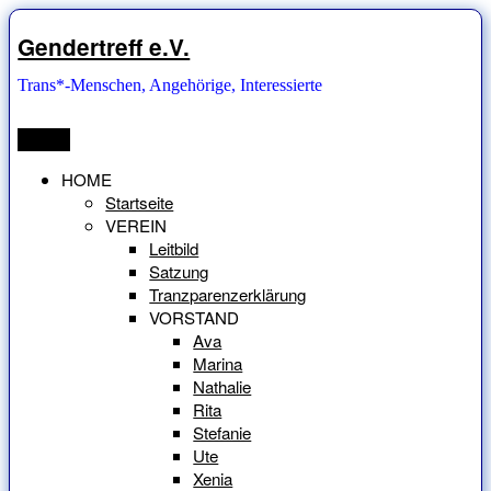
Zum
Inhalt
Gendertreff e.V.
springen
Trans*-Menschen, Angehörige, Interessierte
Menü
HOME
Startseite
VEREIN
Leitbild
Satzung
Tranzparenzerklärung
VORSTAND
Ava
Marina
Nathalie
Rita
Stefanie
Ute
Xenia