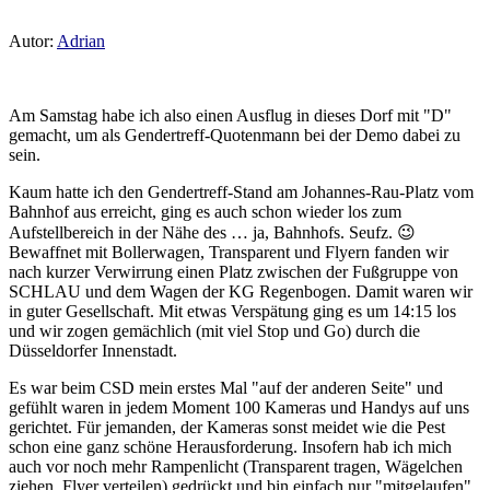
Autor:
Adrian
Am Samstag habe ich also einen Ausflug in dieses Dorf mit "D"
gemacht, um als Gendertreff-Quotenmann bei der Demo dabei zu
sein.
Kaum hatte ich den Gendertreff-Stand am Johannes-Rau-Platz vom
Bahnhof aus erreicht, ging es auch schon wieder los zum
Aufstellbereich in der Nähe des … ja, Bahnhofs. Seufz. 😉
Bewaffnet mit Bollerwagen, Transparent und Flyern fanden wir
nach kurzer Verwirrung einen Platz zwischen der Fußgruppe von
SCHLAU und dem Wagen der KG Regenbogen. Damit waren wir
in guter Gesellschaft. Mit etwas Verspätung ging es um 14:15 los
und wir zogen gemächlich (mit viel Stop und Go) durch die
Düsseldorfer Innenstadt.
Es war beim CSD mein erstes Mal "auf der anderen Seite" und
gefühlt waren in jedem Moment 100 Kameras und Handys auf uns
gerichtet. Für jemanden, der Kameras sonst meidet wie die Pest
schon eine ganz schöne Herausforderung. Insofern hab ich mich
auch vor noch mehr Rampenlicht (Transparent tragen, Wägelchen
ziehen, Flyer verteilen) gedrückt und bin einfach nur "mitgelaufen".