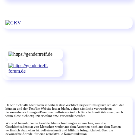
Da wir nicht alle Identitäten innerhalb des Geschlechterspektrums sprachlich abbilden
können und der Text/die Website lesbar bleibt, gelten sämtliche verwendeten
Personenbezeichnungen/Pronomen selbstverständlich für alle Identitätsformen, auch
wenn diese nicht explizit erwähnt bzw. verwendet werden.
Wir sind bemüht, keine Geschlechtszuschreibungen zu machen, weil die
Geschlechtsidentität von Menschen weder aus dem Aussehen noch aus dem Namen
verlässlich abzuleiten ist. Selbstauskunft und Mithilfe bringt Klarheit über die
gewünschte Anrede, für eine respektvolle Kommunikation.