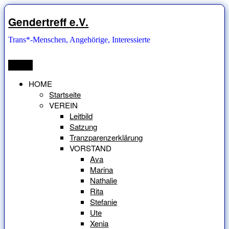
Zum
Inhalt
Gendertreff e.V.
springen
Trans*-Menschen, Angehörige, Interessierte
Menü
HOME
Startseite
VEREIN
Leitbild
Satzung
Tranzparenzerklärung
VORSTAND
Ava
Marina
Nathalie
Rita
Stefanie
Ute
Xenia