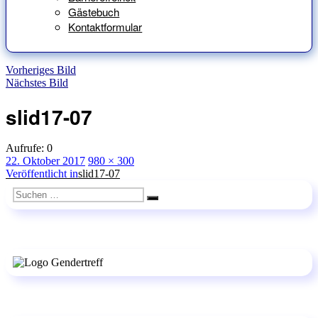
Gästebuch
Kontaktformular
Vorheriges Bild
Nächstes Bild
slid17-07
Aufrufe:
0
Veröffentlicht
Originalgröße
22. Oktober 2017
980 × 300
am
Beitragsnavigation
Veröffentlicht in
slid17-07
Suchen
Suchen
nach: