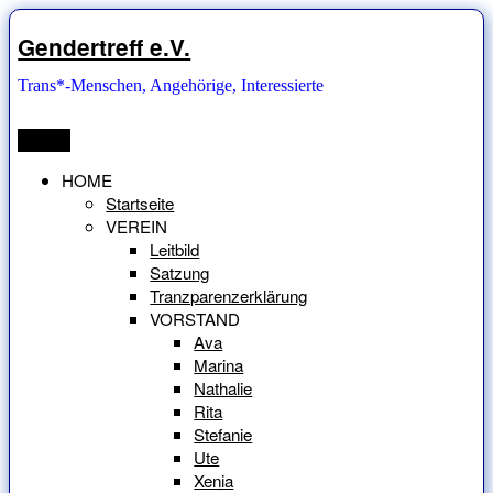
Zum
Inhalt
Gendertreff e.V.
springen
Trans*-Menschen, Angehörige, Interessierte
Menü
HOME
Startseite
VEREIN
Leitbild
Satzung
Tranzparenzerklärung
VORSTAND
Ava
Marina
Nathalie
Rita
Stefanie
Ute
Xenia