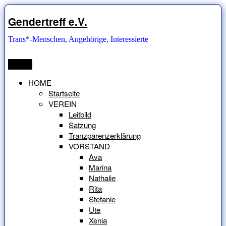
Zum
Inhalt
Gendertreff e.V.
springen
Trans*-Menschen, Angehörige, Interessierte
Menü
HOME
Startseite
VEREIN
Leitbild
Satzung
Tranzparenzerklärung
VORSTAND
Ava
Marina
Nathalie
Rita
Stefanie
Ute
Xenia