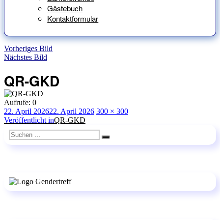
Gästebuch
Kontaktformular
Vorheriges Bild
Nächstes Bild
QR-GKD
Aufrufe:
0
Veröffentlicht
Originalgröße
22. April 2026
22. April 2026
300 × 300
am
Beitragsnavigation
Veröffentlicht in
QR-GKD
Suchen
Suchen
nach: