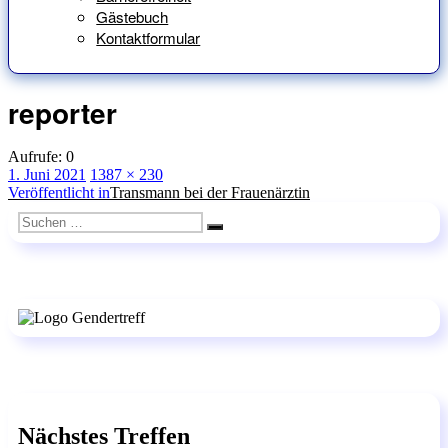
Gästebuch
Kontaktformular
reporter
Aufrufe:
0
Veröffentlicht
Originalgröße
1. Juni 2021
1387 × 230
am
Beitragsnavigation
Veröffentlicht in
Transmann bei der Frauenärztin
Suchen
Suchen
nach:
Nächstes Treffen