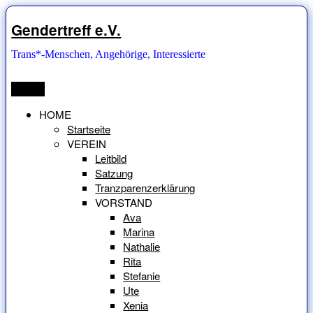
Zum
Inhalt
Gendertreff e.V.
springen
Trans*-Menschen, Angehörige, Interessierte
Menü
HOME
Startseite
VEREIN
Leitbild
Satzung
Tranzparenzerklärung
VORSTAND
Ava
Marina
Nathalie
Rita
Stefanie
Ute
Xenia