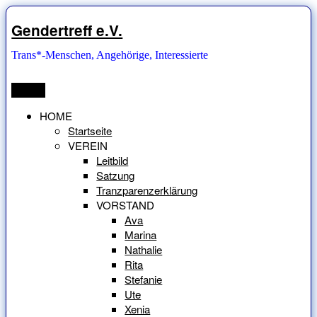
Zum
Inhalt
Gendertreff e.V.
springen
Trans*-Menschen, Angehörige, Interessierte
Menü
HOME
Startseite
VEREIN
Leitbild
Satzung
Tranzparenzerklärung
VORSTAND
Ava
Marina
Nathalie
Rita
Stefanie
Ute
Xenia