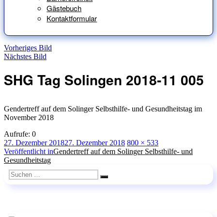
Gästebuch
Kontaktformular
Vorheriges Bild
Nächstes Bild
SHG Tag Solingen 2018-11 005
Gendertreff auf dem Solinger Selbsthilfe- und Gesundheitstag im
November 2018
Aufrufe:
0
Veröffentlicht
Originalgröße
27. Dezember 2018
27. Dezember 2018
800 × 533
am
Beitragsnavigation
Veröffentlicht in
Gendertreff auf dem Solinger Selbsthilfe- und
Gesundheitstag
Suchen
Suchen
nach: