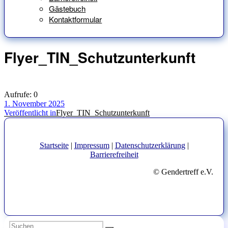
Gästebuch
Kontaktformular
Flyer_TIN_Schutzunterkunft
Aufrufe:
0
Veröffentlicht
1. November 2025
am
Beitragsnavigation
Veröffentlicht in
Flyer_TIN_Schutzunterkunft
Startseite
|
Impressum
|
Datenschutzerklärung
|
Barrierefreiheit
© Gendertreff e.V.
Suchen