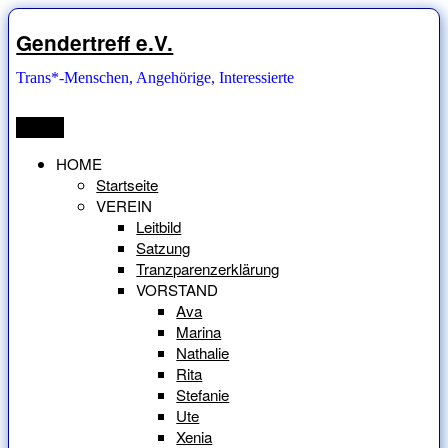
Zum
Inhalt
Gendertreff e.V.
springen
Trans*-Menschen, Angehörige, Interessierte
Menü
HOME
Startseite
VEREIN
Leitbild
Satzung
Tranzparenzerklärung
VORSTAND
Ava
Marina
Nathalie
Rita
Stefanie
Ute
Xenia