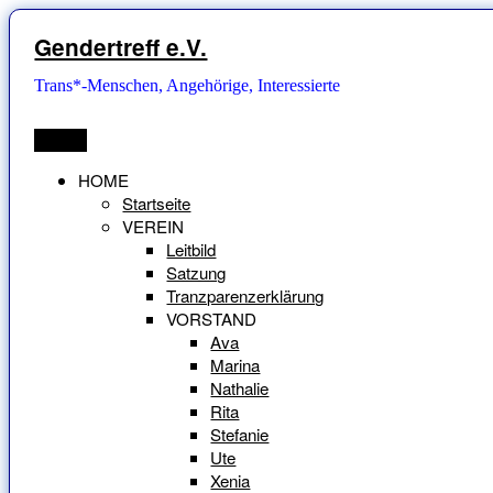
Zum
Inhalt
Gendertreff e.V.
springen
Trans*-Menschen, Angehörige, Interessierte
Menü
HOME
Startseite
VEREIN
Leitbild
Satzung
Tranzparenzerklärung
VORSTAND
Ava
Marina
Nathalie
Rita
Stefanie
Ute
Xenia