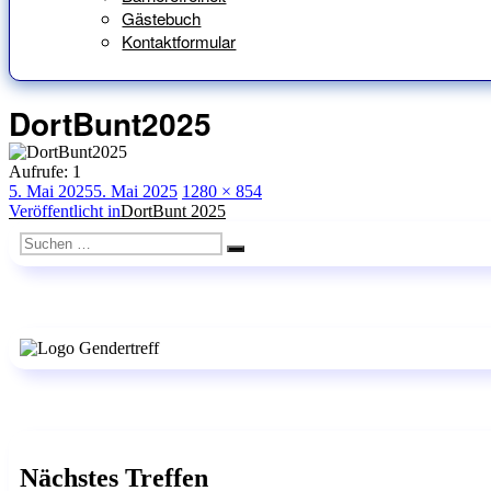
Gästebuch
Kontaktformular
DortBunt2025
Aufrufe:
1
Veröffentlicht
Originalgröße
5. Mai 2025
5. Mai 2025
1280 × 854
am
Beitragsnavigation
Veröffentlicht in
DortBunt 2025
Suchen
Suchen
nach:
Nächstes Treffen